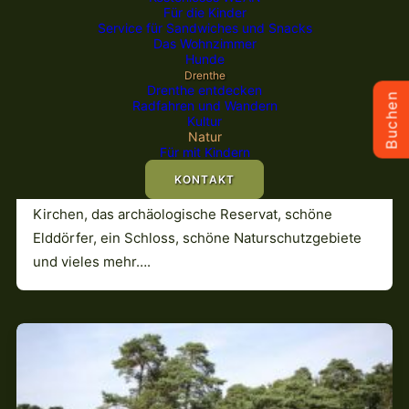
Für die Kinder
Service für Sandwiches und Snacks
Das Wohnzimmer
Hunde
Natur
Drenthe
Drenthe entdecken
Buchen
Radfahren und Wandern
De Hondsrug UNESCO Global Geopark 🔗
Kultur
Natur
Entdecken Sie die Hotspots in der Region Hondsrug,
Für mit Kindern
die ganz besonderen Orte, an denen es viel zu
KONTAKT
sehen und zu erleben gibt. Dolmen, mittelalterliche
Kirchen, das archäologische Reservat, schöne
Elddörfer, ein Schloss, schöne Naturschutzgebiete
und vieles mehr….